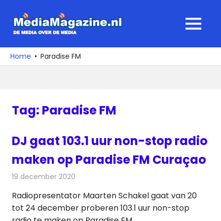
Ga
naar
MediaMagaz
MENU
de
De
inhoud
media
Home
Paradise FM
over
de
media
Tag:
Paradise FM
DJ gaat 103.1 uur non-stop radio
maken op Paradise FM Curaçao
19 december 2020
Redactie
Nieuws
Radiopresentator Maarten Schakel gaat van 20
tot 24 december proberen 103.1 uur non-stop
radio te maken op Paradise FM.