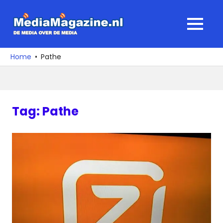
Ga
naar
MediaMagaz
MENU
de
De
inhoud
media
Home
Pathe
over
de
media
Tag:
Pathe