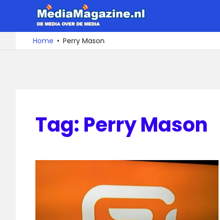
Ga
MediaMa
naar
de
De
Home
Perry Mason
media
inhoud
over
de
media
Tag:
Perry Mason