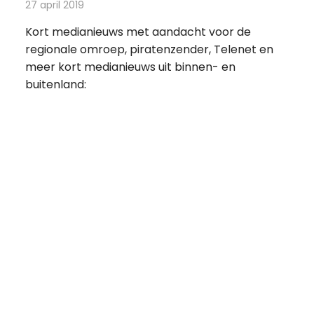
27 april 2019
Redactie
Andere media over de media
Kort medianieuws met aandacht voor de
regionale omroep, piratenzender, Telenet en
meer kort medianieuws uit binnen- en
buitenland: