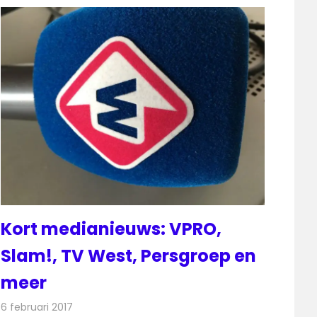
Kort medianieuws: VPRO,
Slam!, TV West, Persgroep en
meer
6 februari 2017
Redactie
Andere media over de media
,
Nieuws