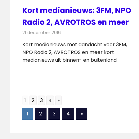
Kort medianieuws: 3FM, NPO
Radio 2, AVROTROS en meer
21 december 2016
Redactie
Andere media over de media
,
Nieuw
Kort medianieuws met aandacht voor 3FM,
NPO Radio 2, AVROTROS en meer kort
medianieuws uit binnen- en buitenland:
1
2
3
4
»
Berichten
Volgende
1
2
3
4
»
berichten
paginering