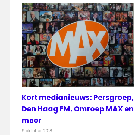
Kort medianieuws: Persgroep,
Den Haag FM, Omroep MAX en
meer
9 oktober 2018
Redactie
Andere media over de media