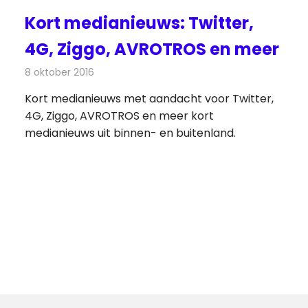
Kort medianieuws: Twitter,
4G, Ziggo, AVROTROS en meer
s
8 oktober 2016
Redactie
Andere media over de media
,
Nieuws
Kort medianieuws met aandacht voor Twitter,
4G, Ziggo, AVROTROS en meer kort
medianieuws uit binnen- en buitenland.