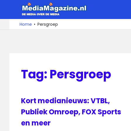
Ga
MediaMa
naar
de
De
Home
Persgroep
media
inhoud
over
de
media
Tag:
Persgroep
Kort medianieuws: VTBL,
Publiek Omroep, FOX Sports
en meer