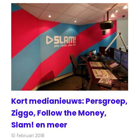
Kort medianieuws: Persgroep,
Ziggo, Follow the Money,
Slam! en meer
10 februari 2018
Redactie
Andere media over de media
,
Nieuws