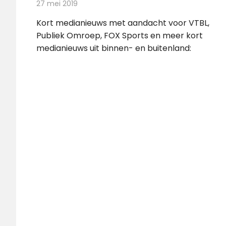
27 mei 2019
Redactie
Andere media over de media
Kort medianieuws met aandacht voor VTBL,
Publiek Omroep, FOX Sports en meer kort
medianieuws uit binnen- en buitenland: