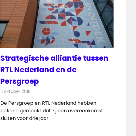
Strategische alliantie tussen
RTL Nederland en de
Persgroep
11 oktober 2018
Redactie
Radionieuws
De Persgroep en RTL Nederland hebben
bekend gemaakt dat zij een overeenkomst
sluiten voor drie jaar.