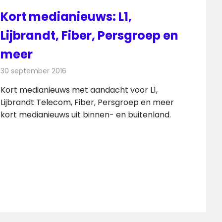
Kort medianieuws: L1,
Lijbrandt, Fiber, Persgroep en
meer
30 september 2016
Redactie
Andere media over de media
,
Nieuws
Kort medianieuws met aandacht voor L1,
Lijbrandt Telecom, Fiber, Persgroep en meer
kort medianieuws uit binnen- en buitenland.