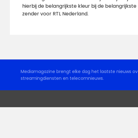
hierbij de belangrijkste kleur bij de belangrijkste
zender voor RTL Nederland.
Mediamagazine brengt elke dag het laatste nieuws ove
streamingdiensten en telecomnieuws.