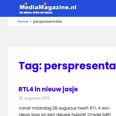
Ga
MediaMa
naar
de
De
Home
perspresentatie
media
inhoud
over
de
media
Tag:
perspresenta
RTL4 in nieuw jasje
20 augustus 2013
Redactie
Televisienieuws
Vanaf maandag 26 augustus heeft RTL 4 een
nieuw logo en een nieuwe huisstijl. Oranje blijft