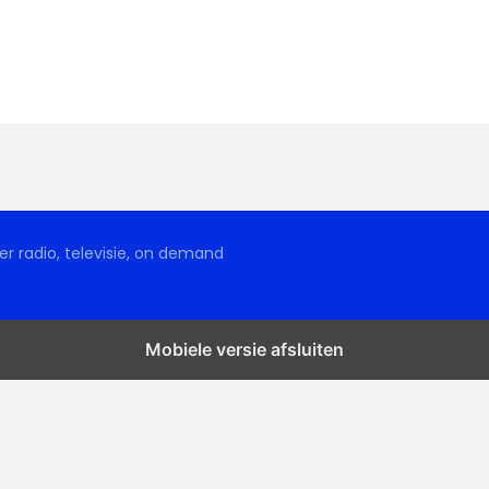
r radio, televisie, on demand
Mobiele versie afsluiten