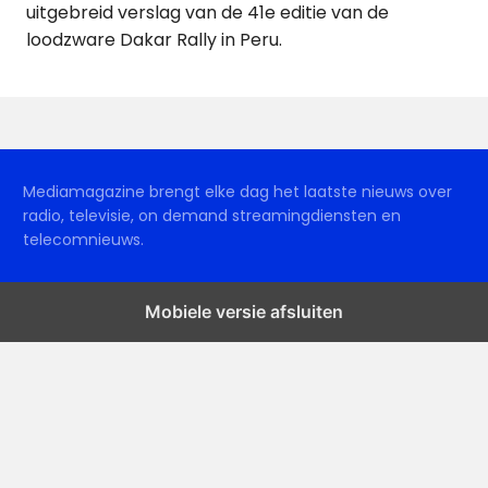
uitgebreid verslag van de 41e editie van de
loodzware Dakar Rally in Peru.
Mediamagazine brengt elke dag het laatste nieuws over
radio, televisie, on demand streamingdiensten en
telecomnieuws.
Mobiele versie afsluiten