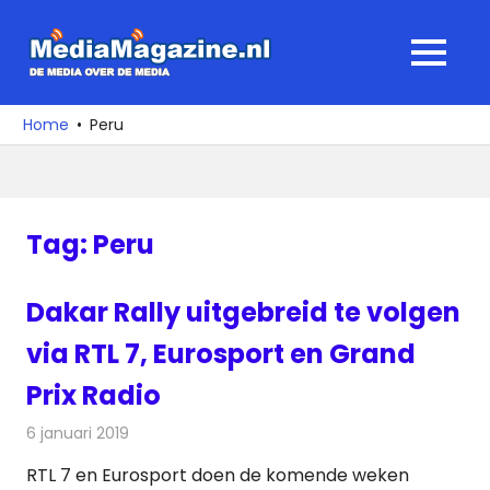
Ga
naar
MediaMagaz
MENU
de
De
inhoud
media
Home
Peru
over
de
media
Tag:
Peru
Dakar Rally uitgebreid te volgen
via RTL 7, Eurosport en Grand
Prix Radio
6 januari 2019
Redactie
Televisienieuws
RTL 7 en Eurosport doen de komende weken