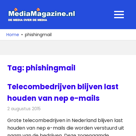
Ga
naar
MediaMagaz
MENU
de
De
inhoud
media
Home
phishingmail
over
de
media
Tag:
phishingmail
Telecombedrijven blijven last
houden van nep e-mails
2 augustus 2015
Redactie
Internet
,
Kabelzaken
,
Nieuws
,
Telecom
Grote telecombedrijven in Nederland blijven last
houden van nep e-mails die worden verstuurd uit
naam van de bedrijven. Deze zogenaamde