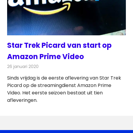
Star Trek Picard van start op
Amazon Prime Video
26 januari 2020
Redactie
On-demand
,
Televisienieuws
Sinds vrijdag is de eerste aflevering van Star Trek
Picard op de streamingdienst Amazon Prime
Video. Het eerste seizoen bestaat uit tien
afleveringen.