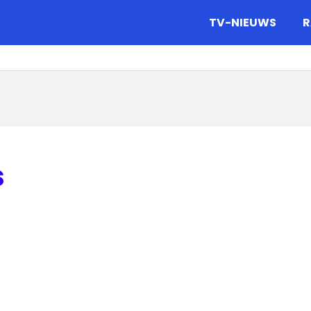
gazine.
TV-NIEUWS
R
s