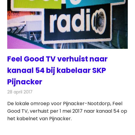
Feel Good TV verhuist naar
kanaal 54 bij kabelaar SKP
Pijnacker
28 april 2017
Redactie
Nieuws
,
Radionieuws
,
Televisienieuws
De lokale omroep voor Pijnacker-Nootdorp, Feel
Good TV, verhuist per 1 mei 2017 naar kanaal 54 op
het kabelnet van Pijnacker.