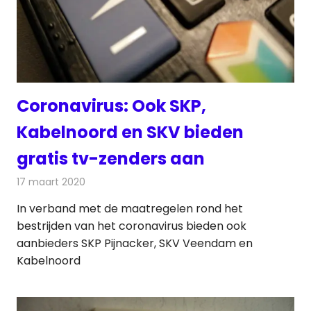
Coronavirus: Ook SKP,
Kabelnoord en SKV bieden
gratis tv-zenders aan
17 maart 2020
Redactie
Televisienieuws
In verband met de maatregelen rond het
bestrijden van het coronavirus bieden ook
aanbieders SKP Pijnacker, SKV Veendam en
Kabelnoord