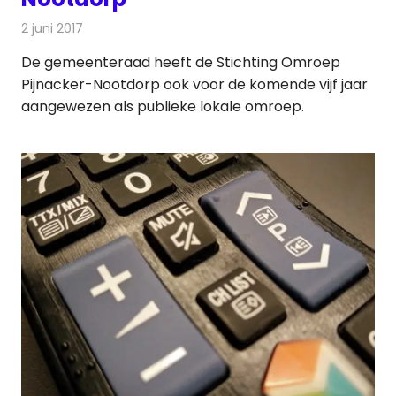
2 juni 2017
Redactie
Nieuws
,
Radionieuws
,
Televisienieuws
De gemeenteraad heeft de Stichting Omroep
Pijnacker-Nootdorp ook voor de komende vijf jaar
aangewezen als publieke lokale omroep.