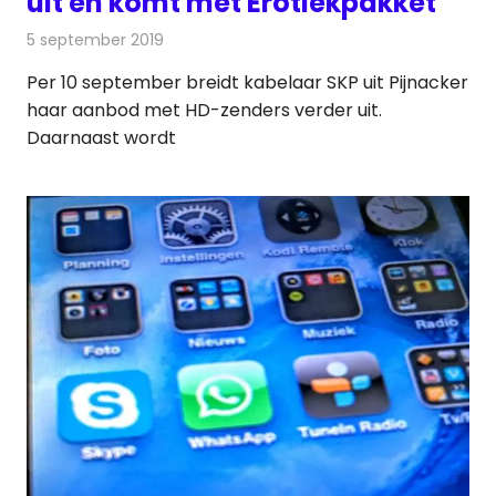
uit en komt met Erotiekpakket
5 september 2019
Redactie
Televisienieuws
Per 10 september breidt kabelaar SKP uit Pijnacker
haar aanbod met HD-zenders verder uit.
Daarnaast wordt