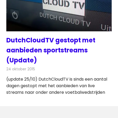
DutchCloudTV gestopt met
aanbieden sportstreams
(Update)
24 oktober 2015
Redactie
Internet
,
Nieuws
,
Televisienieuws
(update 25/10) DutchCloudTV is sinds een aantal
dagen gestopt met het aanbieden van live
streams naar onder andere voetbalwedstrijden