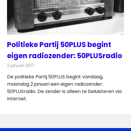
Politieke Partij 50PLUS begint
eigen radiozender: 50PLUSradio
2 januari 2017
Redactie
Nieuws
,
Radionieuws
De politieke Partij 50PLUS begint vandaag,
maandag 2 januari een eigen radiozender:
50PLUSradio. De zender is alleen te beluisteren via
Internet.