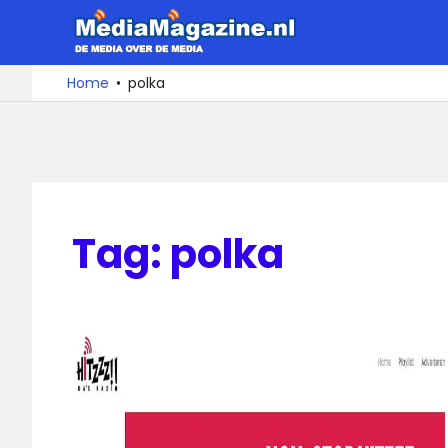
Ga
MediaMa
naar
de
De
Home
polka
media
inhoud
over
de
media
Tag:
polka