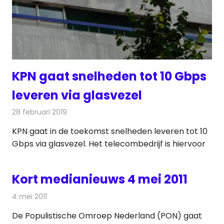
KPN gaat snelheden tot 10 Gbps
leveren via glasvezel
28 februari 2019
Redactie
Telecom
KPN gaat in de toekomst snelheden leveren tot 10
Gbps via glasvezel. Het telecombedrijf is hiervoor
Kort medianieuws 4 mei 2011
4 mei 2011
Redactie
Andere media over de media
De Populistische Omroep Nederland (PON) gaat