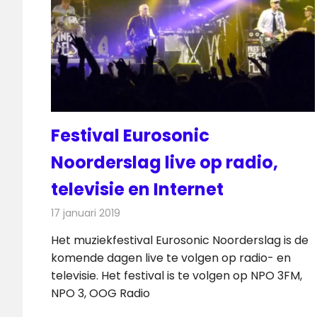
Festival Eurosonic
Noorderslag live op radio,
televisie en Internet
17 januari 2019
Redactie
Radionieuws
Het muziekfestival Eurosonic Noorderslag is de
komende dagen live te volgen op radio- en
televisie. Het festival is te volgen op NPO 3FM,
NPO 3, OOG Radio