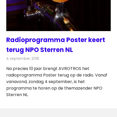
Radioprogramma Poster keert
terug NPO Sterren NL
4 september 2016
Redactie
Nieuws
,
Radionieuws
Na precies 10 jaar brengt AVROTROS het
radioprogramma Poster terug op de radio. Vanaf
vanavond, zondag 4 september, is het
programma te horen op de themazender NPO
Sterren NL.