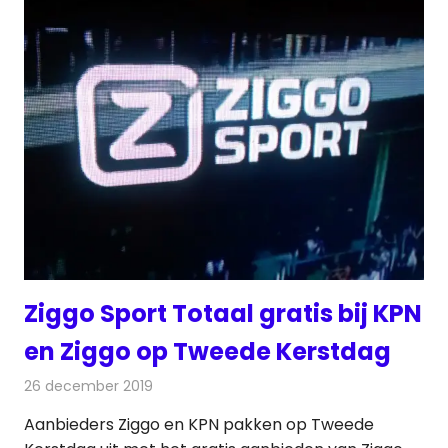
Ziggo Sport Totaal gratis bij KPN
en Ziggo op Tweede Kerstdag
26 december 2019
Redactie
Televisienieuws
Aanbieders Ziggo en KPN pakken op Tweede