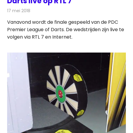
Darts live op RTL 7
17 mei 2018
Redactie
Televisienieuws
Vanavond wordt de finale gespeeld van de PDC
Premier League of Darts. De wedstrijden zijn live te
volgen via RTL 7 en Internet.