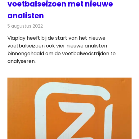
voetbalseizoen met nieuwe
analisten
5 augustus 2022
Redactie
On-demand
Viaplay heeft bij de start van het nieuwe
voetbalseizoen ook vier nieuwe analisten
binnengehaald om de voetbalwedstrijden te
analyseren.