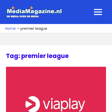
Ga
naar
MediaMagaz
MENU
de
De
inhoud
media
Home
premier league
over
de
media
Tag:
premier league