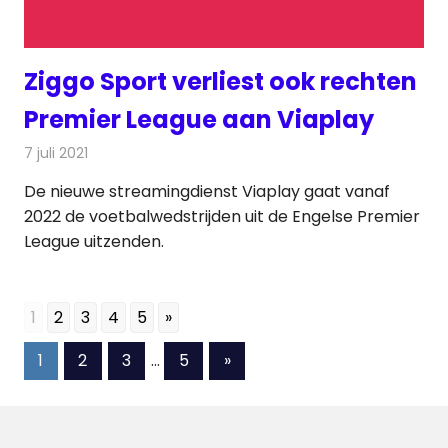
Ziggo Sport verliest ook rechten
Premier League aan Viaplay
7 juli 2021
Redactie
Televisienieuws
De nieuwe streamingdienst Viaplay gaat vanaf
2022 de voetbalwedstrijden uit de Engelse Premier
League uitzenden.
1
2
3
4
5
»
Berichten
Volgende
1
2
3
…
5
»
berichten
paginering