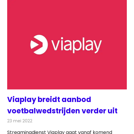
Viaplay breidt aanbod
voetbalwedstrijden verder uit
23 mei 2022
Redactie
On-demand
Streamingdienst Viaplay gaat vanaf komend