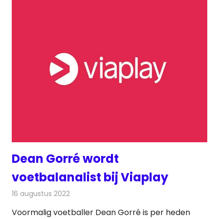
Dean Gorré wordt
voetbalanalist bij Viaplay
16 augustus 2022
Redactie
On-demand
Voormalig voetballer Dean Gorré is per heden