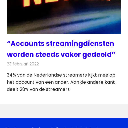
“Accounts streamingdiensten
worden steeds vaker gedeeld”
23 februari 2022
Redactie
On-demand
34% van de Nederlandse streamers kijkt mee op
het account van een ander. Aan de andere kant
deelt 28% van de streamers