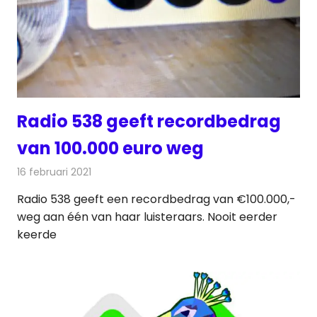
Radio 538 geeft recordbedrag
van 100.000 euro weg
16 februari 2021
Redactie
Radionieuws
Radio 538 geeft een recordbedrag van €100.000,-
weg aan één van haar luisteraars. Nooit eerder
keerde