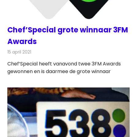
Chef’Special grote winnaar 3FM
Awards
15 april 2021
Redactie
Radionieuws
Chef’Special heeft vanavond twee 3FM Awards
gewonnen en is daarmee de grote winnaar