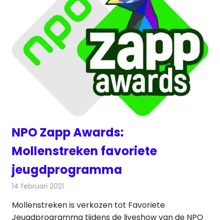
NPO Zapp Awards:
Mollenstreken favoriete
jeugdprogramma
14 februari 2021
Redactie
Televisienieuws
Mollenstreken is verkozen tot Favoriete
Jeugdprogramma tijdens de liveshow van de NPO