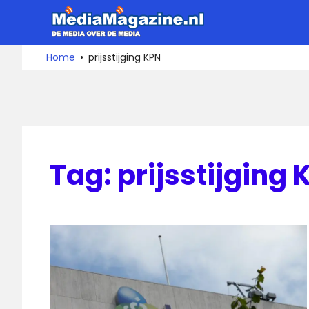
Ga
MediaMa
naar
de
De
Home
prijsstijging KPN
media
inhoud
over
de
media
Tag:
prijsstijging 