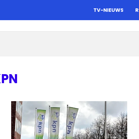
gazine.
TV-NIEUWS
R
KPN