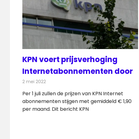
KPN voert prijsverhoging
Internetabonnementen door
2 mei 2022
Redactie
Telecom
Per 1 juli zullen de prijzen van KPN Internet
abonnementen stijgen met gemiddeld € 1,90
per maand. Dit bericht KPN