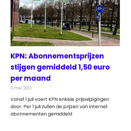
KPN: Abonnementsprijzen
stijgen gemiddeld 1,50 euro
per maand
3 mei 2021
Redactie
Telecom
Vanaf 1 juli voert KPN enkele prijswijzigingen
door. Per 1 juli zullen de prijzen van internet
abonnementen gemiddeld