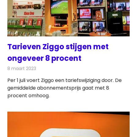
Tarieven Ziggo stijgen met
ongeveer 8 procent
8 maart 2023
Redactie
Telecom
Per 1 juli voert Ziggo een tariefswijziging door. De
gemiddelde abonnementsprijs gaat met 8
procent omhoog.