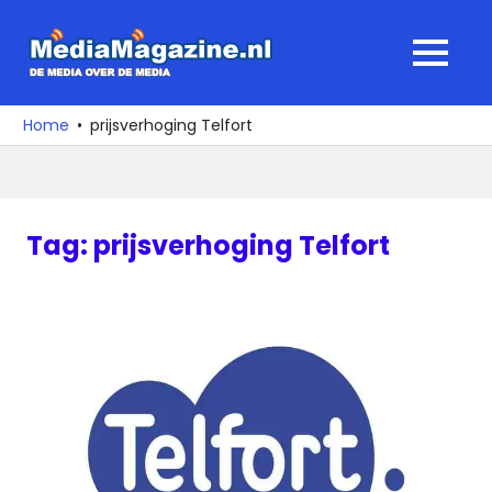
Ga
naar
MediaMagaz
MENU
de
De
inhoud
media
Home
prijsverhoging Telfort
over
de
media
Tag:
prijsverhoging Telfort