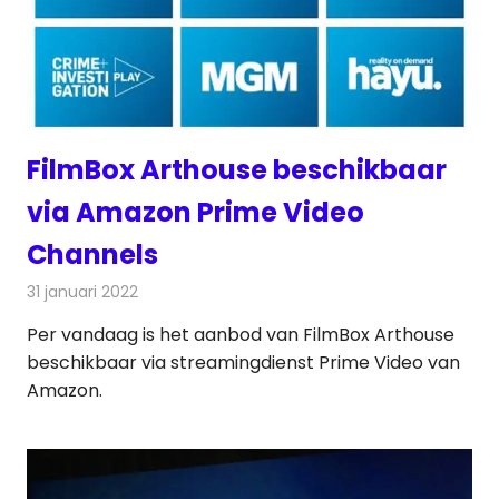
FilmBox Arthouse beschikbaar
via Amazon Prime Video
Channels
31 januari 2022
Redactie
Televisienieuws
Per vandaag is het aanbod van FilmBox Arthouse
beschikbaar via streamingdienst Prime Video van
Amazon.