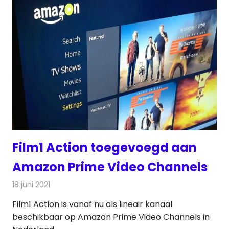
Film1 Action toegevoegd aan
Amazon Prime Video Channels
18 juni 2021
Redactie
On-demand
Film1 Action is vanaf nu als lineair kanaal
beschikbaar op Amazon Prime Video Channels in