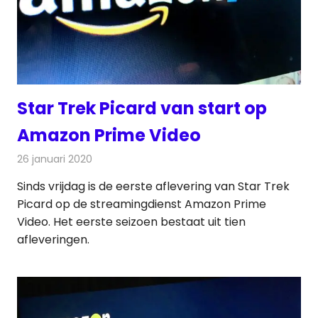
Star Trek Picard van start op
Amazon Prime Video
26 januari 2020
Redactie
On-demand
,
Televisienieuws
Sinds vrijdag is de eerste aflevering van Star Trek
Picard op de streamingdienst Amazon Prime
Video. Het eerste seizoen bestaat uit tien
afleveringen.