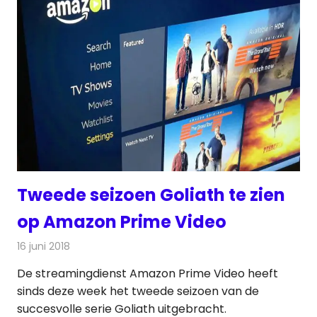
Tweede seizoen Goliath te zien
op Amazon Prime Video
16 juni 2018
Redactie
Televisienieuws
De streamingdienst Amazon Prime Video heeft
sinds deze week het tweede seizoen van de
succesvolle serie Goliath uitgebracht.