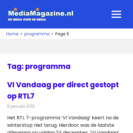
Ga
naar
MediaMagaz
MENU
de
De
inhoud
media
Home
programma
Page 5
over
de
media
Tag:
programma
VI Vandaag per direct gestopt
op RTL7
8 januari 2013
Redactie
Televisienieuws
Het RTL 7-programma ‘VI Vandaag’ keert na de
winterstop niet terug. Hierdoor was de laatste
aflevering op vrijdag 24 december. ‘VI Vandaag’