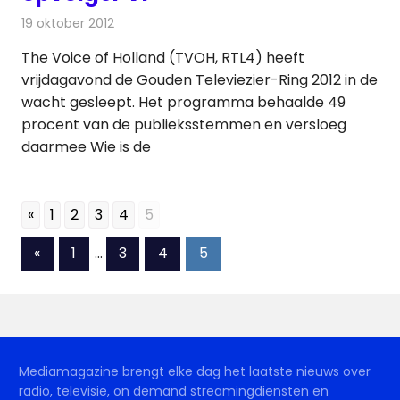
19 oktober 2012
Redactie
Televisienieuws
The Voice of Holland (TVOH, RTL4) heeft
vrijdagavond de Gouden Televiezier-Ring 2012 in de
wacht gesleept. Het programma behaalde 49
procent van de publieksstemmen en versloeg
daarmee Wie is de
«
1
2
3
4
5
Berichten
Vorige
«
1
…
3
4
5
berichten
paginering
Mediamagazine brengt elke dag het laatste nieuws over
radio, televisie, on demand streamingdiensten en