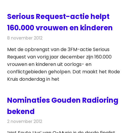
Serious Request-actie helpt
160.000 vrouwen en kinderen
8 november 2012
Redactie
Radionieuws
Met de opbrengst van de 3FM-actie Serious
Request van vorig jaar december zijn 160.000
vrouwen en kinderen uit oorlogs- en
conflictgebieden geholpen. Dat maakt het Rode
Kruis donderdag in het
Nominaties Gouden Radioring
bekend
2 november 2012
Redactie
Radionieuws
‘Het Foute Uur’ van Q-Music is de derde finalist