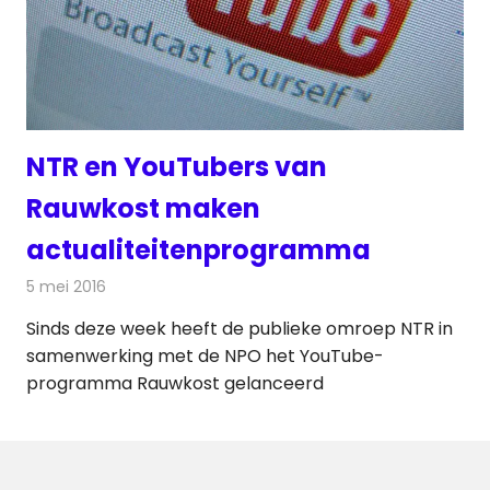
NTR en YouTubers van
Rauwkost maken
actualiteitenprogramma
5 mei 2016
Redactie
Internet
,
Nieuws
,
Televisienieuws
Sinds deze week heeft de publieke omroep NTR in
samenwerking met de NPO het YouTube-
programma Rauwkost gelanceerd