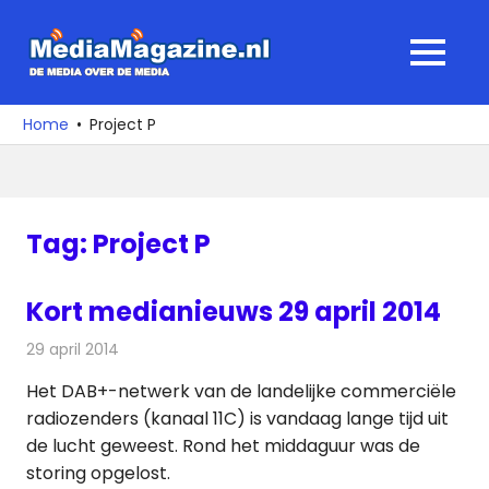
Ga
naar
MediaMagaz
MENU
de
De
inhoud
media
Home
Project P
over
de
media
Tag:
Project P
Kort medianieuws 29 april 2014
29 april 2014
Redactie
Andere media over de media
Het DAB+-netwerk van de landelijke commerciële
radiozenders (kanaal 11C) is vandaag lange tijd uit
de lucht geweest. Rond het middaguur was de
storing opgelost.