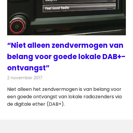
“Niet alleen zendvermogen van
belang voor goede lokale DAB+-
ontvangst”
2 november 2017
Redactie
Nieuws
,
Radionieuws
Niet alleen het zendvermogen is van belang voor
een goede ontvangst van lokale radiozenders via
de digitale ether (DAB+).