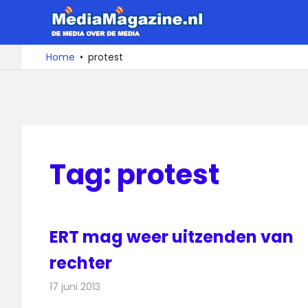
Ga
MediaMa
naar
de
De
Home
protest
media
inhoud
over
de
media
Tag:
protest
ERT mag weer uitzenden van
rechter
17 juni 2013
Redactie
Televisienieuws