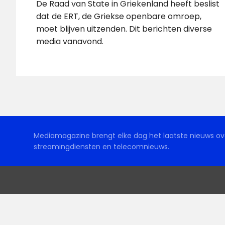
De Raad van State in Griekenland heeft beslist
dat de ERT, de Griekse openbare omroep,
moet blijven uitzenden. Dit berichten diverse
media vanavond.
Mediamagazine brengt elke dag het laatste nieuws ove
streamingdiensten en telecomnieuws.