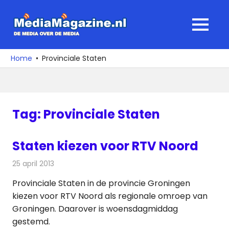
Ga
naar
MediaMagaz
MENU
de
De
inhoud
media
Home
Provinciale Staten
over
de
media
Tag:
Provinciale Staten
Staten kiezen voor RTV Noord
25 april 2013
Redactie
Televisienieuws
Provinciale Staten in de provincie Groningen
kiezen voor RTV Noord als regionale omroep van
Groningen. Daarover is woensdagmiddag
gestemd.