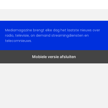
Mediamagazine brengt elke dag het laatste nieuws over
radio, televisie, on demand streamingdiensten en
telecomnieuws.
Mobiele versie afsluiten