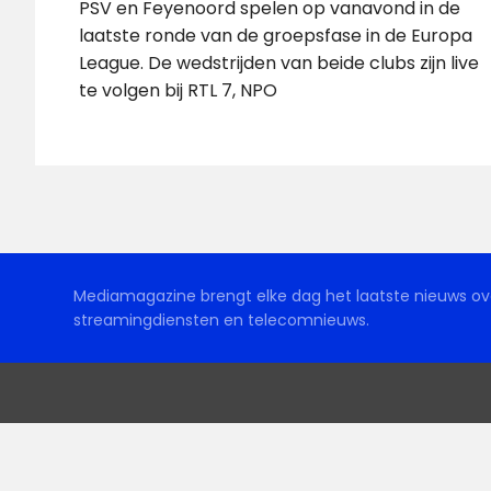
PSV en Feyenoord spelen op vanavond in de
laatste ronde van de groepsfase in de Europa
League. De wedstrijden van beide clubs zijn live
te volgen bij RTL 7, NPO
Mediamagazine brengt elke dag het laatste nieuws ove
streamingdiensten en telecomnieuws.