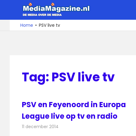
Ga
MediaMa
naar
de
De
Home
PSV live tv
media
inhoud
over
de
media
Tag:
PSV live tv
PSV en Feyenoord in Europa
League live op tv en radio
11 december 2014
Redactie
Televisienieuws