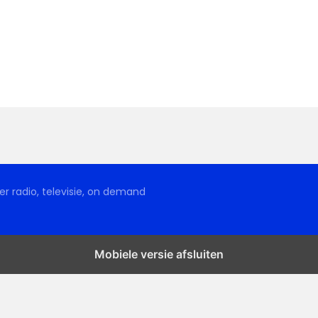
r radio, televisie, on demand
Mobiele versie afsluiten