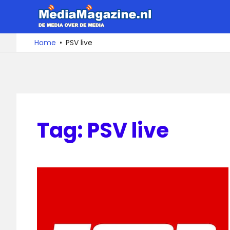
Ga
MediaMa
naar
de
De
Home
PSV live
media
inhoud
over
de
media
Tag:
PSV live