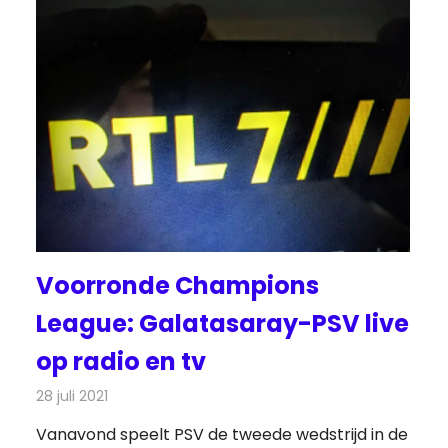
Voorronde Champions
League: Galatasaray-PSV live
op radio en tv
28 juli 2021
Redactie
Televisienieuws
Vanavond speelt PSV de tweede wedstrijd in de