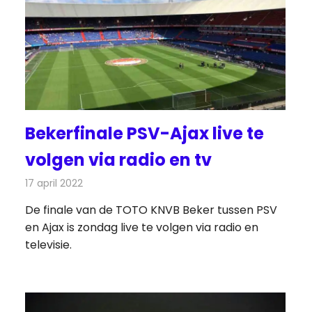
Bekerfinale PSV-Ajax live te
volgen via radio en tv
17 april 2022
Redactie
Televisienieuws
De finale van de TOTO KNVB Beker tussen PSV
en Ajax is zondag live te volgen via radio en
televisie.