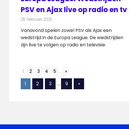
PSV en Ajax live op radio en tv
25 februari 2021
Redactie
Televisienieuws
Vanavond spelen zowel PSV als Ajax een
wedstrijd in de Europa League. De wedstrijden
zijn live te volgen op radio en televisie.
1
2
3
4
5
...
»
Berichten
Volgende
1
2
3
…
9
»
berichten
paginering