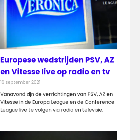
Europese wedstrijden PSV, AZ
en Vitesse live op radio en tv
16 september 2021
Redactie
Televisienieuws
Vanavond zijn de verrichtingen van PSV, AZ en
Vitesse in de Europa League en de Conference
League live te volgen via radio en televisie.