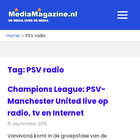
Ga
naar
MediaMagaz
MENU
de
De
inhoud
media
Home
PSV radio
over
de
media
Tag:
PSV radio
Champions League: PSV-
Manchester United live op
radio, tv en Internet
15 september 2015
Redactie
Internet
,
Nieuws
,
Radionieuws
,
Televisienieuws
Vanavond komt in de groepsfase van de