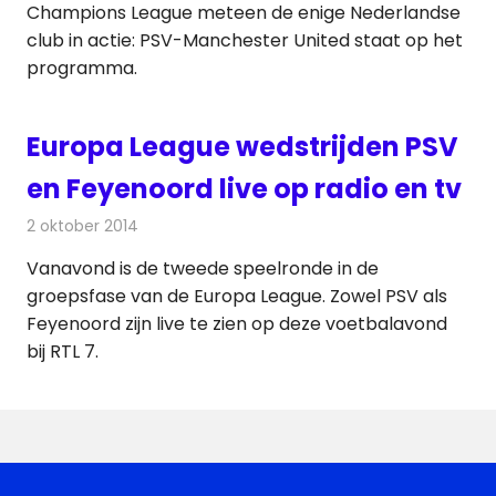
Champions League meteen de enige Nederlandse
club in actie: PSV-Manchester United staat op het
programma.
Europa League wedstrijden PSV
en Feyenoord live op radio en tv
2 oktober 2014
Redactie
Televisienieuws
Vanavond is de tweede speelronde in de
groepsfase van de Europa League. Zowel PSV als
Feyenoord zijn live te zien op deze voetbalavond
bij RTL 7.