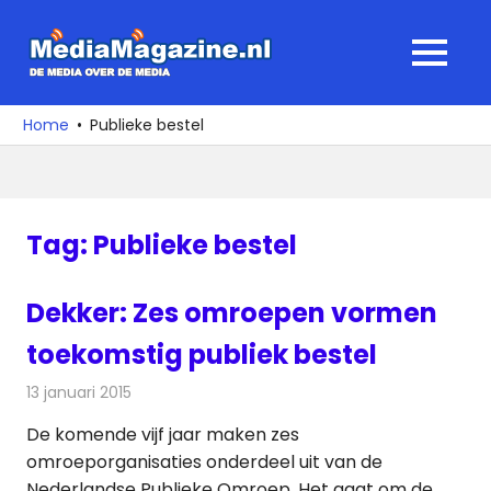
Ga
naar
MediaMagaz
MENU
de
De
inhoud
media
Home
Publieke bestel
over
de
media
Tag:
Publieke bestel
Dekker: Zes omroepen vormen
toekomstig publiek bestel
13 januari 2015
Redactie
Televisienieuws
De komende vijf jaar maken zes
omroeporganisaties onderdeel uit van de
Nederlandse Publieke Omroep. Het gaat om de