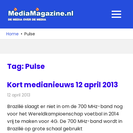
Ga
naar
MediaMagaz
MENU
de
De
inhoud
media
Home
Pulse
over
de
media
Tag:
Pulse
Kort medianieuws 12 april 2013
12 april 2013
Redactie
Andere media over de media
Brazilië slaagt er niet in om de 700 MHz-band nog
voor het Wereldkampioenschap voetbal in 2014
vrij te maken voor 4G. De 700 MHz-band wordt in
Brazilië op grote schaal gebruikt