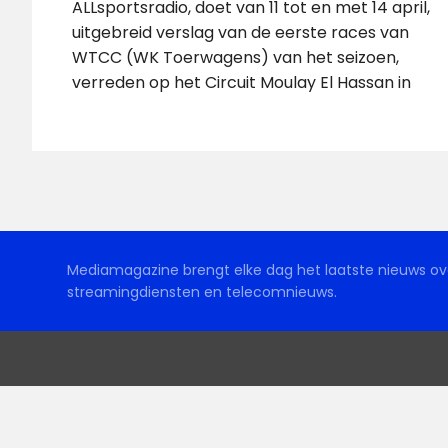
ALLsportsradio, doet van 11 tot en met 14 april,
uitgebreid verslag van de eerste races van
WTCC (WK Toerwagens) van het seizoen,
verreden op het Circuit Moulay El Hassan in
Mediamagazine brengt elke dag het laatste nieuws ove
streamingdiensten en telecomnieuws.