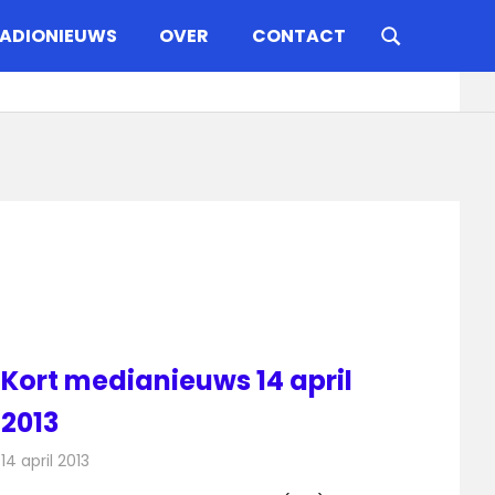
ADIONIEUWS
OVER
CONTACT
Kort medianieuws 14 april
2013
14 april 2013
Redactie
Andere media over de media