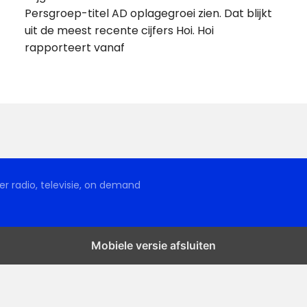
Persgroep-titel AD oplagegroei zien. Dat blijkt
uit de meest recente cijfers Hoi. Hoi
rapporteert vanaf
r radio, televisie, on demand
Mobiele versie afsluiten