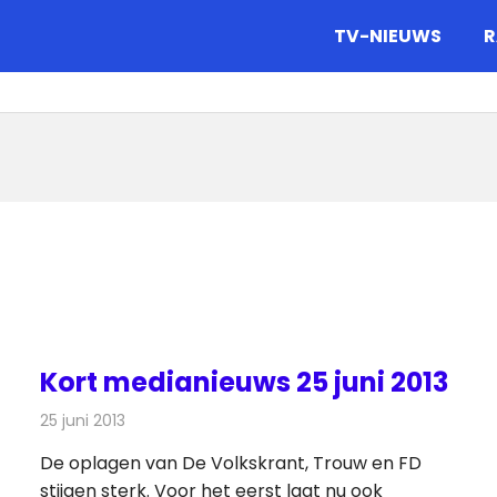
gazine.
TV-NIEUWS
R
Kort medianieuws 25 juni 2013
25 juni 2013
Redactie
Andere media over de media
De oplagen van De Volkskrant, Trouw en FD
stijgen sterk. Voor het eerst laat nu ook