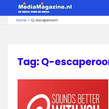
Ga
MediaMa
naar
de
De
Home
Q-escaperoom
media
inhoud
over
de
media
Tag:
Q-escapero