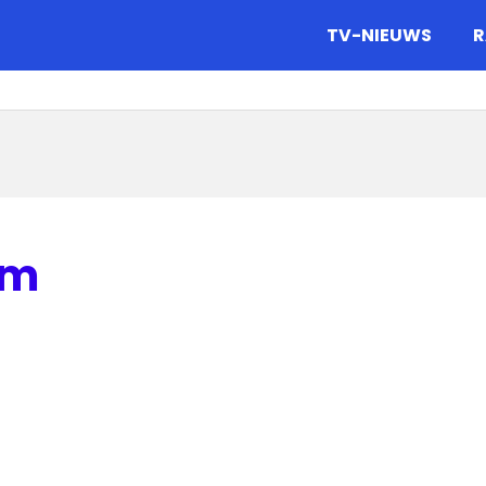
gazine.
TV-NIEUWS
R
om