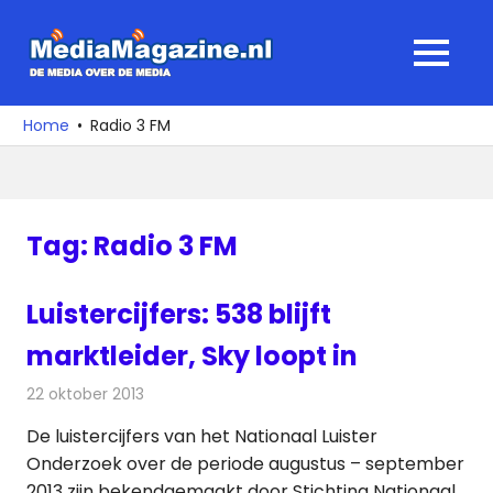
Ga
naar
MediaMagaz
MENU
de
De
inhoud
media
Home
Radio 3 FM
over
de
media
Tag:
Radio 3 FM
Luistercijfers: 538 blijft
marktleider, Sky loopt in
22 oktober 2013
Redactie
Radionieuws
De luistercijfers van het Nationaal Luister
Onderzoek over de periode augustus – september
2013 zijn bekendgemaakt door Stichting Nationaal