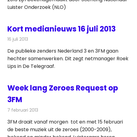
Luister Onderzoek (NLO)
Kort medianieuws 16 juli 2013
16 juli 2013
Redactie
Andere media over de media
De publieke zenders Nederland 3 en 3FM gaan
hechter samenwerken. Dit zegt netmanager Roek
Lips in De Telegraaf.
Week lang Zeroes Request op
3FM
7 februari 2013
Redactie
Radionieuws
3FM draait vanaf morgen tot en met 15 februari
de beste muziek uit de zeroes (2000-2009),