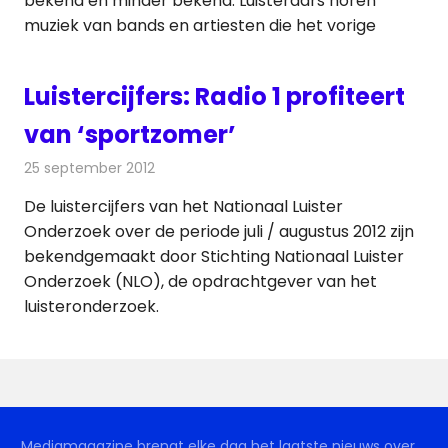
bekend en minder bekend. Luisteraars horen
muziek van bands en artiesten die het vorige
Luistercijfers: Radio 1 profiteert
van ‘sportzomer’
25 september 2012
Redactie
Radionieuws
De luistercijfers van het Nationaal Luister
Onderzoek over de periode juli / augustus 2012 zijn
bekendgemaakt door Stichting Nationaal Luister
Onderzoek (NLO), de opdrachtgever van het
luisteronderzoek.
Mediamagazine brengt elke dag het laatste nieuws over