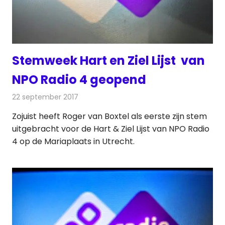
Stemweek Hart en Ziel Lijst van
NPO Radio 4 geopend
22 september 2017
Redactie
Nieuws
,
Radionieuws
Zojuist heeft Roger van Boxtel als eerste zijn stem
uitgebracht voor de Hart & Ziel Lijst van NPO Radio
4 op de Mariaplaats in Utrecht.