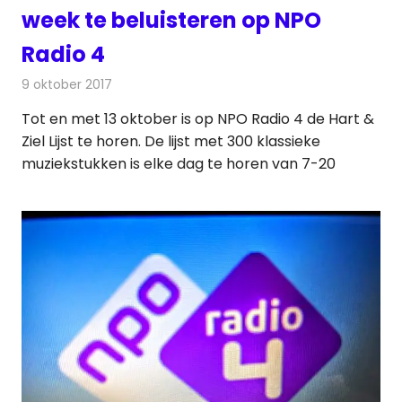
week te beluisteren op NPO
Radio 4
9 oktober 2017
Redactie
Nieuws
,
Radionieuws
Tot en met 13 oktober is op NPO Radio 4 de Hart &
Ziel Lijst te horen. De lijst met 300 klassieke
muziekstukken is elke dag te horen van 7-20