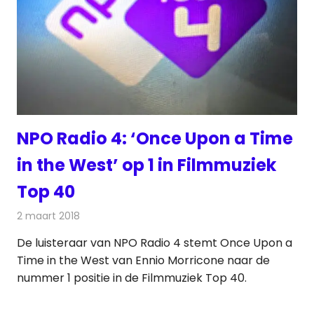
NPO Radio 4: ‘Once Upon a Time
in the West’ op 1 in Filmmuziek
Top 40
2 maart 2018
Redactie
Nieuws
,
Radionieuws
De luisteraar van NPO Radio 4 stemt Once Upon a
Time in the West van Ennio Morricone naar de
nummer 1 positie in de Filmmuziek Top 40.