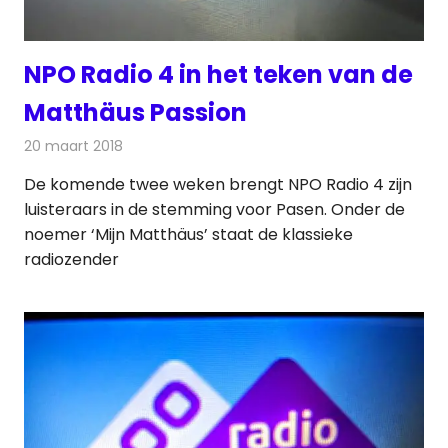
NPO Radio 4 in het teken van de
Matthäus Passion
20 maart 2018
Redactie
Nieuws
,
Radionieuws
De komende twee weken brengt NPO Radio 4 zijn
luisteraars in de stemming voor Pasen. Onder de
noemer ‘Mijn Matthäus’ staat de klassieke
radiozender