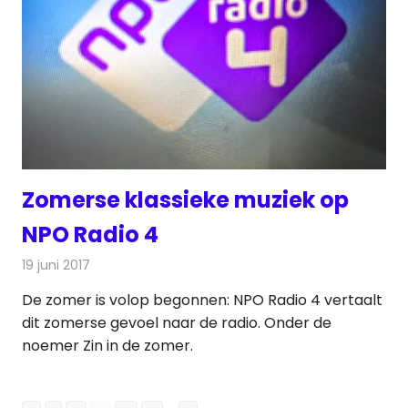
Zomerse klassieke muziek op
NPO Radio 4
19 juni 2017
Redactie
Nieuws
,
Radionieuws
De zomer is volop begonnen: NPO Radio 4 vertaalt
dit zomerse gevoel naar de radio. Onder de
noemer Zin in de zomer.