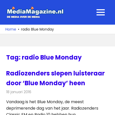
Ga
naar
MediaMagaz
MENU
de
De
inhoud
media
Home
radio Blue Monday
over
de
media
Tag:
radio Blue Monday
Radiozenders slepen luisteraar
door ‘Blue Monday’ heen
18 januari 2016
Redactie
Nieuws
,
Radionieuws
Vandaag is het Blue Monday, de meest
deprimerende dag van het jaar. Radiozenders
Classic FM en Radio 10 hebben hun