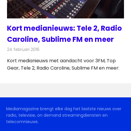
Kort medianieuws: Tele 2, Radio
Caroline, Sublime FM en meer
24 februari 2016
Redactie
Andere media over de media
,
Nieuws
Kort medianieuws met aandacht voor 3FM, Top
Gear, Tele 2, Radio Caroline, Sublime FM en meer:
Mediamagazine brengt elke dag het laatste nieuws over
radio, televisie, on demand streamingdiensten en
telecomnieuws.