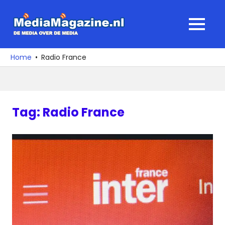
Ga
naar
MediaMagaz
MENU
de
De
inhoud
media
Home
Radio France
over
de
media
Tag:
Radio France