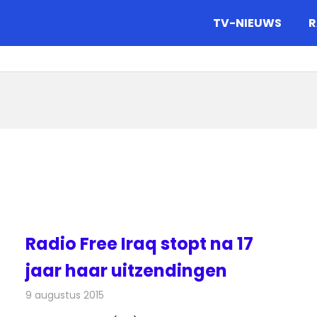
gazine.
TV-NIEUWS
R
Radio Free Iraq stopt na 17
jaar haar uitzendingen
9 augustus 2015
Redactie
Nieuws
,
Radionieuws