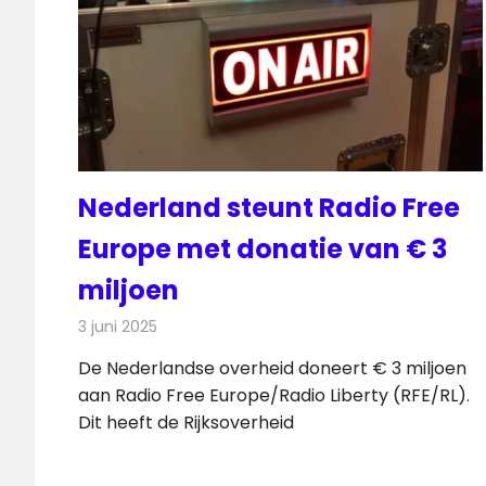
Nederland steunt Radio Free
Europe met donatie van € 3
miljoen
3 juni 2025
Redactie
Radionieuws
De Nederlandse overheid doneert € 3 miljoen
aan Radio Free Europe/Radio Liberty (RFE/RL).
Dit heeft de Rijksoverheid