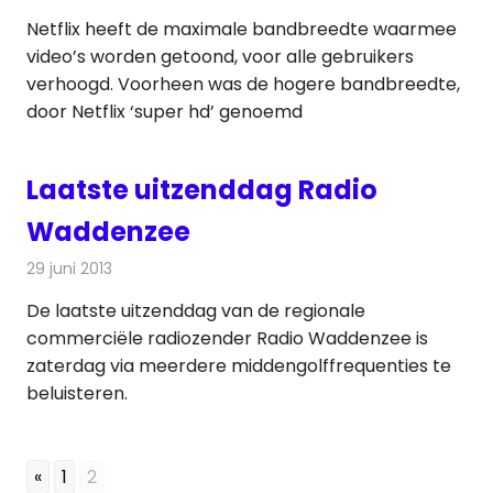
Netflix heeft de maximale bandbreedte waarmee
video’s worden getoond, voor alle gebruikers
verhoogd. Voorheen was de hogere bandbreedte,
door Netflix ‘super hd’ genoemd
Laatste uitzenddag Radio
Waddenzee
29 juni 2013
Redactie
Radionieuws
De laatste uitzenddag van de regionale
commerciële radiozender Radio Waddenzee is
zaterdag via meerdere middengolffrequenties te
beluisteren.
«
1
2