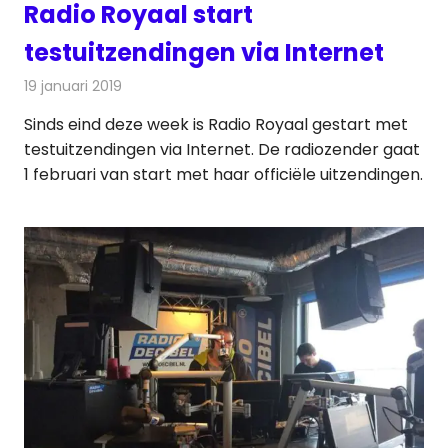
Radio Royaal start
testuitzendingen via Internet
19 januari 2019
Redactie
Radionieuws
Sinds eind deze week is Radio Royaal gestart met
testuitzendingen via Internet. De radiozender gaat
1 februari van start met haar officiële uitzendingen.