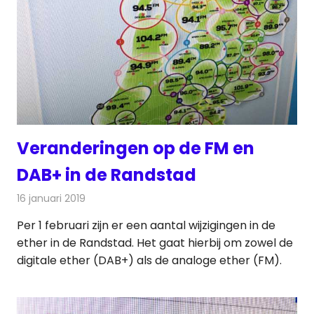
Veranderingen op de FM en
DAB+ in de Randstad
16 januari 2019
Redactie
Radionieuws
Per 1 februari zijn er een aantal wijzigingen in de
ether in de Randstad. Het gaat hierbij om zowel de
digitale ether (DAB+) als de analoge ether (FM).