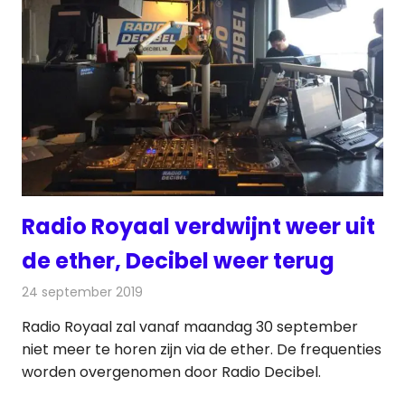
Radio Royaal verdwijnt weer uit
de ether, Decibel weer terug
24 september 2019
Redactie
Radionieuws
Radio Royaal zal vanaf maandag 30 september
niet meer te horen zijn via de ether. De frequenties
worden overgenomen door Radio Decibel.