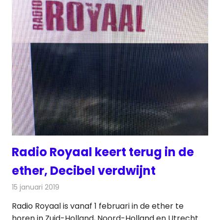
Radio Royaal keert terug in de
ether, Decibel verdwijnt
15 januari 2019
Redactie
Radionieuws
Radio Royaal is vanaf 1 februari in de ether te
horen in Zuid-Holland, Noord-Holland en Utrecht.