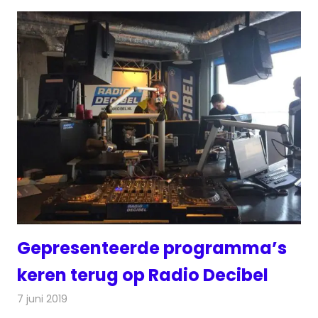
Gepresenteerde programma’s
keren terug op Radio Decibel
7 juni 2019
Redactie
Radionieuws