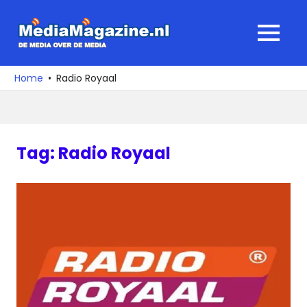
Ga
naar
MediaMagaz
MENU
de
De
inhoud
media
Home
Radio Royaal
over
de
media
Tag:
Radio Royaal