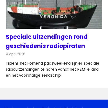
Speciale uitzendingen rond
geschiedenis radiopiraten
4 april 2026
Redactie
Radionieuws
Tijdens het komend paasweekend zijn er speciale
radiouitzendingen te horen vanaf het REM-eiland
en het voormalige zendschip