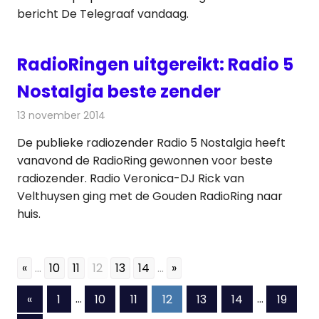
bericht De Telegraaf vandaag.
RadioRingen uitgereikt: Radio 5
Nostalgia beste zender
13 november 2014
Redactie
Radionieuws
De publieke radiozender Radio 5 Nostalgia heeft
vanavond de RadioRing gewonnen voor beste
radiozender. Radio Veronica-DJ Rick van
Velthuysen ging met de Gouden RadioRing naar
huis.
«
...
10
11
12
13
14
...
»
Berichten
Vorige
«
1
…
10
11
12
13
14
…
19
berichten