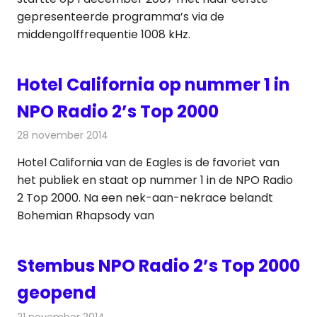
gepresenteerde programma’s via de
middengolffrequentie 1008 kHz.
Hotel California op nummer 1 in
NPO Radio 2’s Top 2000
28 november 2014
Redactie
Radionieuws
Hotel California van de Eagles is de favoriet van
het publiek en staat op nummer 1 in de NPO Radio
2 Top 2000. Na een nek-aan-nekrace belandt
Bohemian Rhapsody van
Stembus NPO Radio 2’s Top 2000
geopend
21 november 2014
Redactie
Radionieuws