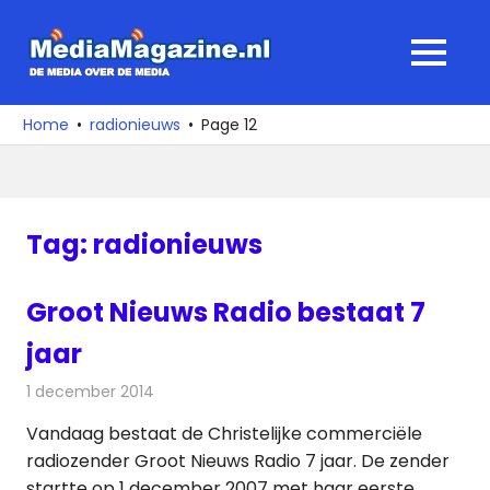
Ga
naar
MediaMagaz
MENU
de
De
inhoud
media
Home
radionieuws
Page 12
over
de
media
Tag:
radionieuws
Groot Nieuws Radio bestaat 7
jaar
1 december 2014
Redactie
Radionieuws
Vandaag bestaat de Christelijke commerciële
radiozender Groot Nieuws Radio 7 jaar. De zender
startte op 1 december 2007 met haar eerste