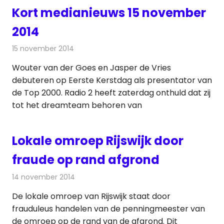
Kort medianieuws 15 november
2014
15 november 2014
Redactie
Andere media over de media
Wouter van der Goes en Jasper de Vries
debuteren op Eerste Kerstdag als presentator van
de Top 2000. Radio 2 heeft zaterdag onthuld dat zij
tot het dreamteam behoren van
Lokale omroep Rijswijk door
fraude op rand afgrond
14 november 2014
Redactie
Radionieuws
De lokale omroep van Rijswijk staat door
frauduleus handelen van de penningmeester van
de omroep op de rand van de afgrond. Dit