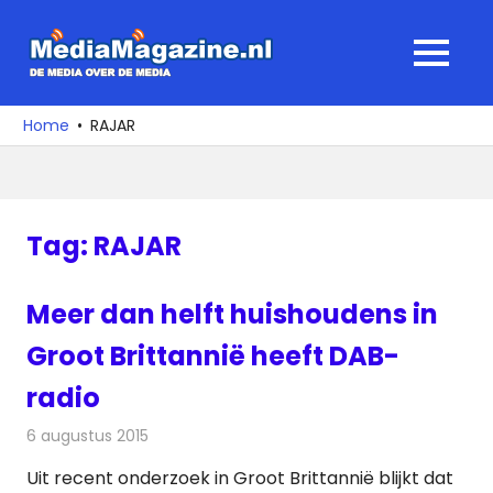
Ga
naar
MediaMagaz
MENU
de
De
inhoud
media
Home
RAJAR
over
de
media
Tag:
RAJAR
Meer dan helft huishoudens in
Groot Brittannië heeft DAB-
radio
6 augustus 2015
Redactie
Nieuws
,
Radionieuws
Uit recent onderzoek in Groot Brittannië blijkt dat