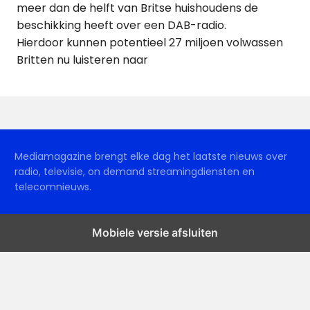
meer dan de helft van Britse huishoudens de
beschikking heeft over een DAB-radio.
Hierdoor kunnen potentieel 27 miljoen volwassen
Britten nu luisteren naar
Mediamagazine brengt elke dag het laatste nieuws over
radio, televisie, on demand streamingdiensten en
telecomnieuws.
Mobiele versie afsluiten