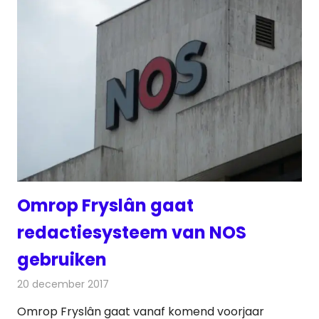
Omrop Fryslân gaat
redactiesysteem van NOS
gebruiken
20 december 2017
Redactie
Nieuws
,
Televisienieuws
Omrop Fryslân gaat vanaf komend voorjaar